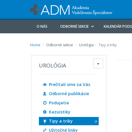
O NÁS
ODBORNÉ SEKCIE
KALENDÁR PODU
Home
Odborné sekcie
Urológia
Tipy a triky
UROLÓGIA
Prečítali sme za Vás
Odborné publikácie
Podujatia
Kazuistiky
Tipy a triky
Užitočné linky